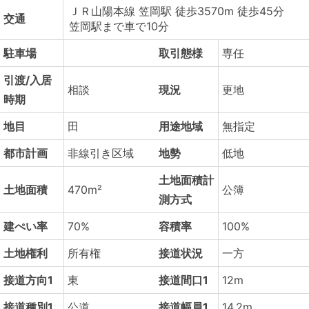
ＪＲ山陽本線 笠岡駅 徒歩3570m 徒歩45分
交通
笠岡駅まで車で10分
駐車場
取引態様
専任
引渡/入居
相談
現況
更地
時期
地目
田
用途地域
無指定
都市計画
非線引き区域
地勢
低地
土地面積計
土地面積
470m²
公簿
測方式
建ぺい率
70%
容積率
100%
土地権利
所有権
接道状況
一方
接道方向1
東
接道間口1
12m
接道種別1
公道
接道幅員1
14.2m