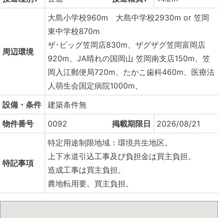
大島小学校960m 大島中学校2930m or 笠岡
東中学校870m
ザ･ビッグ笠岡店830m、ザグザグ笠岡富岡店
周辺環境
920m、JA晴れの国岡山 笠岡南支店150m、笠
岡入江郵便局720m、たかこ歯科460m、医療法
人萌生会国定病院1000m、
設備・条件
建築条件無
物件番号
0092
掲載期限日
2026/08/21
特定用途制限地域：環境共生地区。
上下水道引込工事及び負担金は買主負担。
特記事項
造成工事は買主負担。
農地転用要。買主負担。