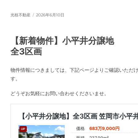
投
投
光枝不動産
2026年6月10日
稿
稿
者
日:
【新着物件】小平井分譲地
全3区画
物件情報につきましては、下記ページよりご確認いただ
す。
どうぞお気軽にお問い合わせくださいませ。