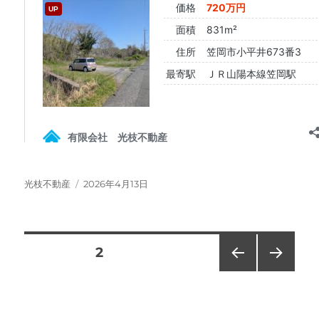
投
投
光枝不動産
2026年4月13日
稿
稿
者
日:
投
固定ページ
2
前の
次の
稿
ペー
ペー
ジ
ジ