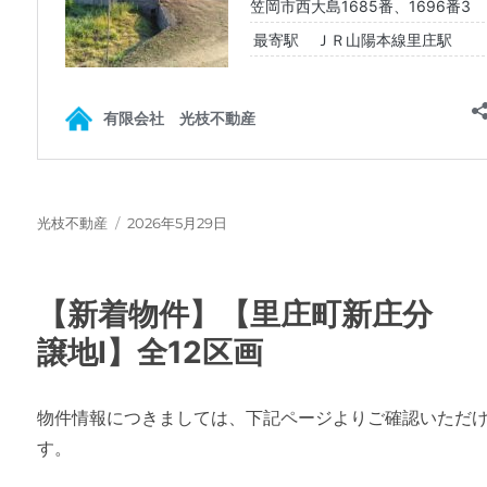
投
投
光枝不動産
2026年5月29日
稿
稿
者
日:
【新着物件】【里庄町新庄分
譲地Ⅰ】全12区画
物件情報につきましては、下記ページよりご確認いただ
す。