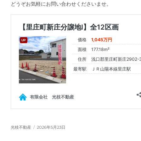
どうぞお気軽にお問い合わせくださいませ。
投
投
光枝不動産
2026年5月23日
稿
稿
者
日: