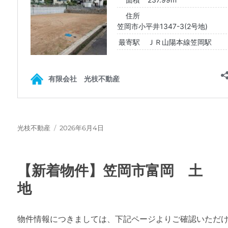
投
投
光枝不動産
2026年6月4日
稿
稿
者
日:
【新着物件】笠岡市富岡 土
地
物件情報につきましては、下記ページよりご確認いただ