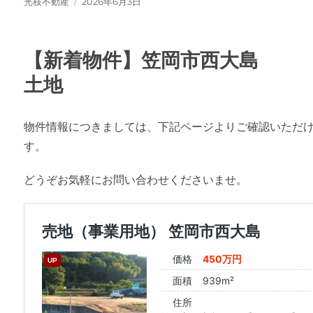
投
投
光枝不動産
2026年6月3日
稿
稿
者
日:
【新着物件】笠岡市西大島
土地
物件情報につきましては、下記ページよりご確認いただ
す。
どうぞお気軽にお問い合わせくださいませ。