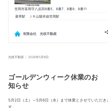
投
投
光枝不動産
2026年5月8日
稿
稿
者
日:
ゴールデンウィーク休業のお
知らせ
5月2日（土）～5月6日（水）まで休業とさせていただき
す。