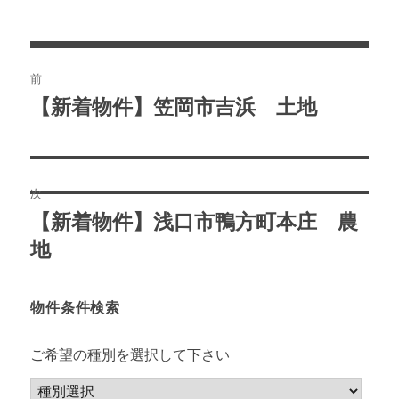
者
日:
投
前
稿
【新着物件】笠岡市吉浜 土地
前
の
ナ
投
ビ
稿:
次
ゲ
【新着物件】浅口市鴨方町本庄 農
次
ー
の
地
投
シ
稿:
物件条件検索
ョ
ご希望の種別を選択して下さい
ン