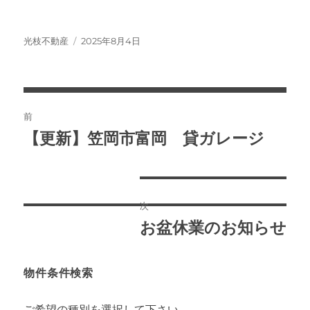
投
投
光枝不動産
2025年8月4日
稿
稿
者
日:
投
前
稿
【更新】笠岡市富岡 貸ガレージ
前
の
ナ
投
ビ
稿:
次
ゲ
お盆休業のお知らせ
次
ー
の
投
物件条件検索
シ
稿:
ョ
ご希望の種別を選択して下さい