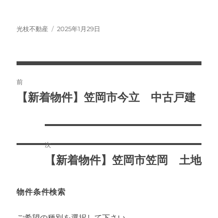
投
投
光枝不動産
2025年1月29日
稿
稿
者
日:
投
前
稿
【新着物件】笠岡市今立 中古戸建
前
の
ナ
投
ビ
稿:
次
ゲ
【新着物件】笠岡市笠岡 土地
次
ー
の
投
物件条件検索
シ
稿:
ョ
ご希望の種別を選択して下さい